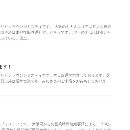
リピンラウンジミスティです。 大阪のミナミエリアは甚大な被害
西空港は未だ復旧見通せず、だそうです。 地下の水はほぼ引いた
ている。国土 ...
ります！
ィリピンラウンジミスティです。本日は通常営業しております。暑
曜日以外は通常営業です。みなさまのご来店をお待ちしておりま
ブミスティです。 大阪府からの営業時間短縮要請により、1/14か
大阪府から時間短縮要請が無くなりましたら、またこちらからお知