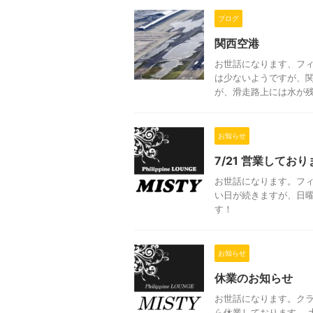
ブログ
関西空港
お世話になります、フィ
は少ないようですが、関
が、滑走路上には水が残っ
お知らせ
7/21 営業してお
お世話になります。フ
い日が続きますが、日
す！
お知らせ
休業のお知らせ
お世話になります。クラ
ら休業しております。 