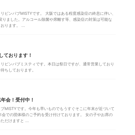
！
リピンパブMISTYです。 大阪ではある程度感染症の終息に伴い、
に戻りました。アルコール除菌や席離す等、感染症の対策は可能な
ります。 ...
業しております！
ィリピンパブミスティです。本日は祭日ですが、通常営業しており
お待ちしております。
忘年会！受付中！
ブMISTYです。今年も早いものでもうすぐそこに年末が近づいて
年会での団体様のご予約を受け付けております。 女の子やお席の
だけますと ...