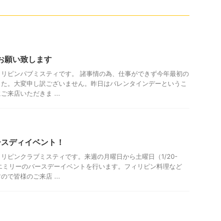
くお願い致します
リピンパブミスティです。 諸事情の為、仕事ができず今年最初の
した。大変申し訳ございません。昨日はバレンタインデーというこ
来店いただきま ...
 バースディイベント！
リピンクラブミスティです。来週の月曜日から土曜日（1/20-
エミリーのバースデーイベントを行います。フィリピン料理など
で皆様のご来店 ...