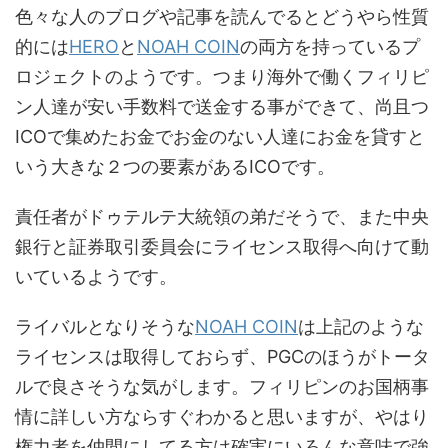
色々な人のブログや記事を読んでるとどうやら性質
的には
HERO
と
NOAH COIN
の両方を持っているプ
ロジェクトのようです。つまり海外で働くフィリピ
ン人達が安い手数料で送金する事ができて、尚且つ
ICOで集めたお金でお金のない人達にお金を貸すと
いう大きな２つの要素があるICOです。
責任者がドゥテルテ大統領の弟だそうで、また中央
銀行と証券取引委員会にライセンス取得へ向けて動
いているようです。
ライバルとなりそうな
NOAH COIN
は上記のような
ライセンスは取得しておらず、PGCのほうがトータ
ルで良さそうな気がします。フィリピンのお国柄事
情に詳しい方ならすぐわかると思いますが、やはり
権力者を仲間にしてる方は確実にいろんな意味で強